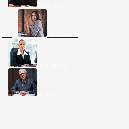
设计总监：Alessandro
Novelli
开发：GRY HUANG
研发：GRY HUANG
顾问：GRY HUANG