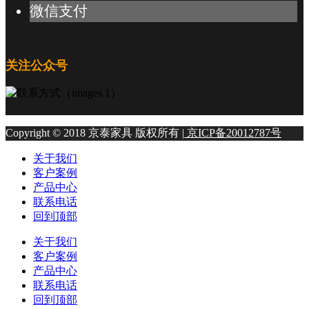
微信支付
关注公众号
Copyright © 2018 京泰家具 版权所有 |
京ICP备20012787号
关于我们
客户案例
产品中心
联系电话
回到顶部
关于我们
客户案例
产品中心
联系电话
回到顶部