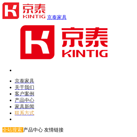
京泰家具
京泰家具
关于我们
客户案例
产品中心
家具新闻
联系方式
全站搜索
产品中心
友情链接