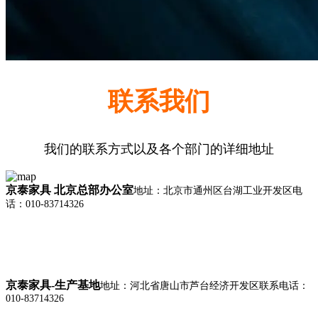
联系我们
我们的联系方式以及各个部门的详细地址
京泰家具 北京总部办公室
地址：北京市通州区台湖工业开发区
电
话：010-83714326
京泰家具-生产基地
地址：河北省唐山市芦台经济开发区
联系电话：
010-83714326