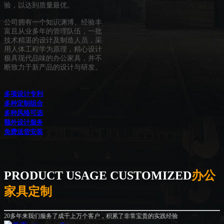
验，以达到质量最优。
公司拥有一个知识渊博、经验丰
富且从业多年的管理队伍，一批
技术精湛的设计及制造人员，采
用人体工程学为原理，精心设计
极具现代品味的办公家具，并不
断致力于新产品的设计与研发。
多项设计专利
多种定制组合
多种风格可选
额外设计服务
免费送货安装
PRODUCT USAGE CUSTOMIZED
办公
家具定制
20多年来我们服务了成千上万个客户，积累了非常宝贵的实践经验