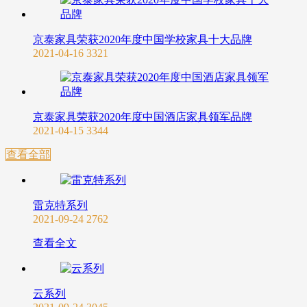
京泰家具荣获2020年度中国学校家具十大品牌
2021-04-16
3321
京泰家具荣获2020年度中国酒店家具领军品牌
2021-04-15
3344
查看全部
雷克特系列
2021-09-24
2762
查看全文
云系列