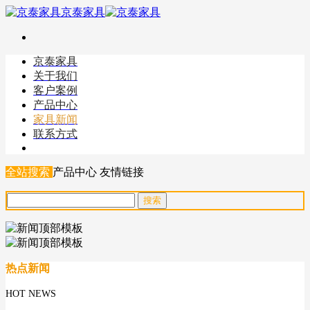
京泰家具
京泰家具
关于我们
客户案例
产品中心
家具新闻
联系方式
全站搜索
产品中心
友情链接
热点新闻
HOT NEWS