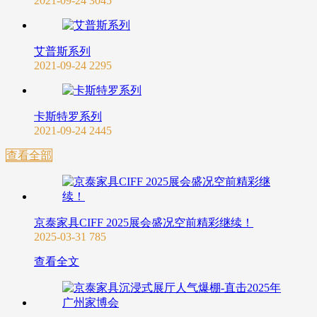
2021-09-24
3045
艾普斯系列
2021-09-24
2295
卡斯特罗系列
2021-09-24
2445
查看全部
京泰家具CIFF 2025展会盛况空前精彩继续！
2025-03-31
785
查看全文