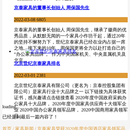
京泰家具的董事长创始人 周保国先生
2022-03-08
6805
京泰家具的董事长创始人 周保国先生，继承了徽商的优
秀品质，从默默无闻的一个家具小作坊干起，通过20年
的坚持不懈努力下，世纪京泰家具已经在业内占据一席
之地。接下来的10年，周保国更将全力以赴打造自己的
“办公家具品牌”。 作为中央国家机关、中央直属机关及
北京...
北京世纪京泰家具排名
2022-03-01
2381
北京世纪京泰家具有限公司（更名为：京泰控股集团有
限公司）是家具行业十大品牌之一 以下链接为具体获奖
证书，感兴趣请点击链接查看 2020年度中国政府采购办
公家具十大品牌， 2020年度中国家具供应商十大领军企
loading...
业 2020中国办公家具领军品牌， 2020中国商用家具领军
品...
已经是到最后一篇内容了！
首页
/
家具新闻
/ 京泰家具荣获2020年度中国酒店家具领军品