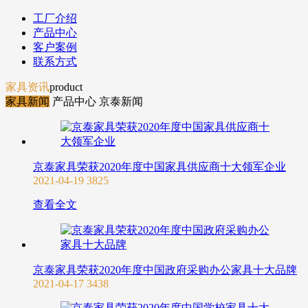
工厂介绍
产品中心
客户案例
联系方式
家具资讯
product
家具新闻
产品中心
京泰新闻
京泰家具荣获2020年度中国家具供应商十大领军企业
2021-04-19
3825
查看全文
京泰家具荣获2020年度中国政府采购办公家具十大品牌
2021-04-17
3438